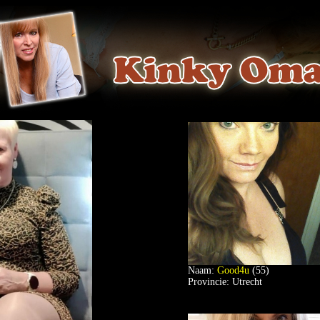
Naam:
Good4u
(55)
Provincie: Utrecht